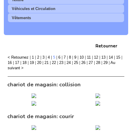
Véhicules et Circulation
Vêtements
Retourner
< Retournez
|
1
|
2
|
3
|
4
|
5
|
6
|
7
|
8
|
9
|
10
|
11
|
12
|
13
|
14
|
15
|
16
|
17
|
18
|
19
|
20
|
21
|
22
|
23
|
24
|
25
|
26
|
27
|
28
|
29
|
Au
suivant >
chariot de magasin: collision
chariot de magasin: courir