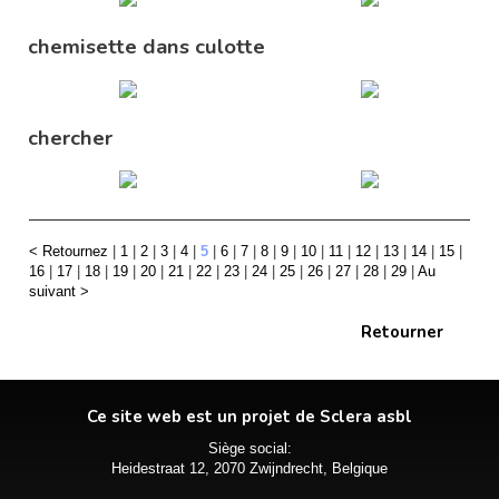
chemisette dans culotte
chercher
< Retournez
|
1
|
2
|
3
|
4
|
5
|
6
|
7
|
8
|
9
|
10
|
11
|
12
|
13
|
14
|
15
|
16
|
17
|
18
|
19
|
20
|
21
|
22
|
23
|
24
|
25
|
26
|
27
|
28
|
29
|
Au
suivant >
Retourner
Ce site web est un projet de Sclera asbl
Siège social:
Heidestraat 12, 2070 Zwijndrecht, Belgique